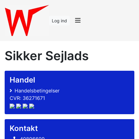
Log ind
Sikker Sejlads
Handel
Handelsbetingelser
CVR: 36271671
Kontakt