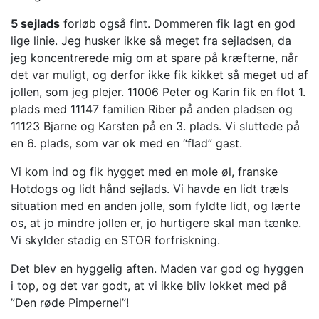
5 sejlads
forløb også fint. Dommeren fik lagt en god
lige linie. Jeg husker ikke så meget fra sejladsen, da
jeg koncentrerede mig om at spare på kræfterne, når
det var muligt, og derfor ikke fik kikket så meget ud af
jollen, som jeg plejer. 11006 Peter og Karin fik en flot 1.
plads med 11147 familien Riber på anden pladsen og
11123 Bjarne og Karsten på en 3. plads. Vi sluttede på
en 6. plads, som var ok med en “flad” gast.
Vi kom ind og fik hygget med en mole øl, franske
Hotdogs og lidt hånd sejlads. Vi havde en lidt træls
situation med en anden jolle, som fyldte lidt, og lærte
os, at jo mindre jollen er, jo hurtigere skal man tænke.
Vi skylder stadig en STOR forfriskning.
Det blev en hyggelig aften. Maden var god og hyggen
i top, og det var godt, at vi ikke bliv lokket med på
”Den røde Pimpernel”!