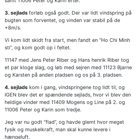
samt 11006 Peter og Karin efter.
3. sejlads
forløb også godt. Der var lidt vindspring på
bugten som forventet, og vinden var stabil på de
+8m/s.
Vi kom lidt skidt fra start, men fandt en “Ho Chi Minh
sti”, og kom godt op i feltet.
11147 med Jens Peter Riber og Hans henrik Riber tog
et par kloge slag, og løb med sejren med 11123 Bjarne
og Karsten på anden pladsen og os på 3. pladsen.
4. sejlads
kom i gang, vindspringene tog lidt til, og
IGEN blev det er spændende sejlads, hvor vi blev den
heldige vinder med 11409 Mogens og Line på 2. og
11006 Peter og Karin som tredje.
Jeg var nu godt “flad”, og havde glemt hvor meget
fysik og muskelkraft, man skal kunne levere i
hængeluft.