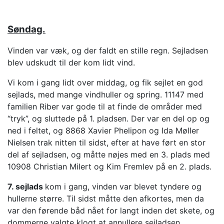
Søndag.
Vinden var væk, og der faldt en stille regn. Sejladsen
blev udskudt til der kom lidt vind.
Vi kom i gang lidt over middag, og fik sejlet en god
sejlads, med mange vindhuller og spring. 11147 med
familien Riber var gode til at finde de områder med
“tryk”, og sluttede på 1. pladsen. Der var en del op og
ned i feltet, og 8868 Xavier Phelipon og Ida Møller
Nielsen trak nitten til sidst, efter at have ført en stor
del af sejladsen, og måtte nøjes med en 3. plads med
10908 Christian Milert og Kim Fremlev på en 2. plads.
7. sejlads
kom i gang, vinden var blevet tyndere og
hullerne større. Til sidst måtte den afkortes, men da
var den førende båd nået for langt inden det skete, og
dommerne valgte klogt at annullere sejladsen.