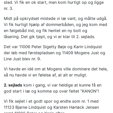
sted.
Vi fik en ok start, men kom hurtigt op og ligge
nr. 3.
Midt på opkrydset mistede vi læ vant, og måtte udgå.
Vi fik hurtigt hjælp af dommerbåden, og jeg kom med
en følgebåd ind, og fik hentet en ny bolt og
låsering. Det gik tjept, og vi er klar til 2. sejlads.
Det var 11006 Peter Sigetty Bøje og Karin Lindquist
der løb med førstepladsen og 11409 Mogens Just og
Line Just blev nr. 9.
Vi havde en idé om at Mogens ville dominere det hele,
så nu havde vi en følelse af, at alt er muligt.
2. sejlads
kom i gang, vi var heldige at kunne få en
god start i læ og komme op over feltet ”KANON”!
Vi fik sejlet i et godt spor og endte som nr. 1 med
11123 Bjarne Lindquist og Karsten Hørløck Jensen